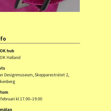
nfo
OK hub
OK Halland
ats
an Designmuseum, Skepparesträtet 2,
lkenberg
atum
 februari kl 17.00–19.00
mälan