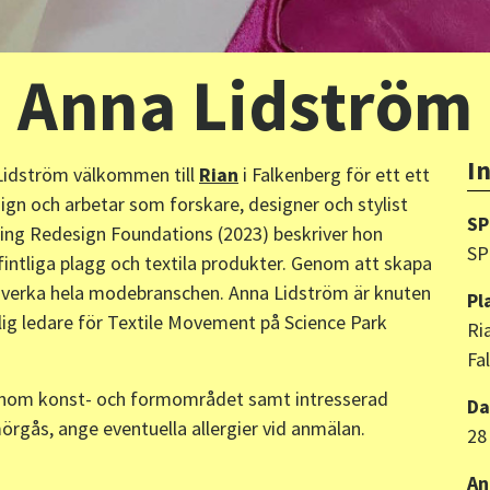
: Anna Lidström
I
 Lidström välkommen till
Rian
i Falkenberg för ett ett
ign och arbetar som forskare, designer och stylist
SP
ling Redesign Foundations (2023) beskriver hon
SP
intliga plagg och textila produkter. Genom att skapa
verka hela modebranschen. Anna Lidström är knuten
Pl
rlig ledare för Textile Movement på Science Park
Ri
Fa
a inom konst- och formområdet samt intresserad
D
örgås, ange eventuella allergier vid anmälan.
28
An