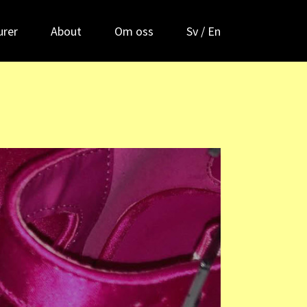
urer
About
Om oss
Sv
/
En