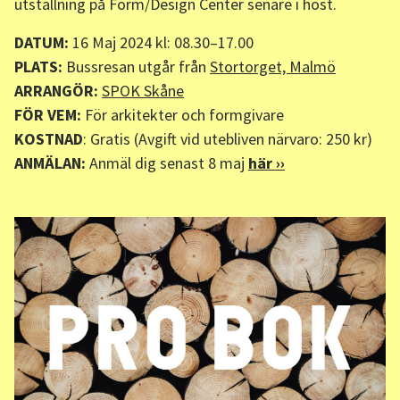
utställning på Form/Design Center senare i höst.
DATUM:
16 Maj 2024 kl: 08.30–17.00
PLATS:
Bussresan utgår från
Stortorget, Malmö
ARRANGÖR:
SPOK Skåne
FÖR VEM:
För arkitekter och formgivare
KOSTNAD
: Gratis (Avgift vid utebliven närvaro: 250 kr)
ANMÄLAN:
Anmäl dig senast 8 maj
här ››