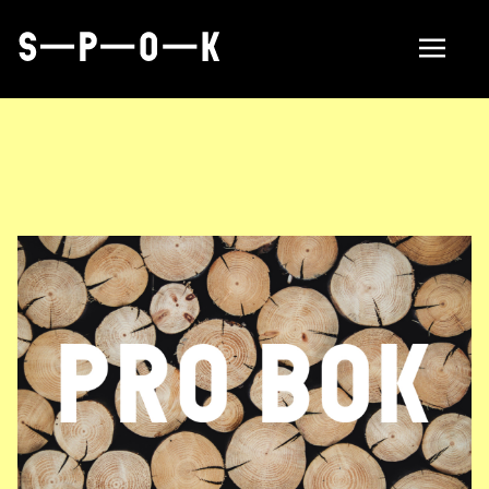
Find manufacturer
About
Om SPOK
Samarbeten
Aktuellt i SPOK-nätverket