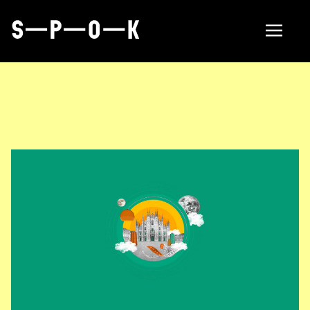
Find manufacturer
About
Om SPOK
Samarbeten
Aktuellt i SPOK-nätverket