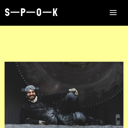
Find manufacturer
About
Om SPOK
Samarbeten
Aktuellt i SPOK-nätverket