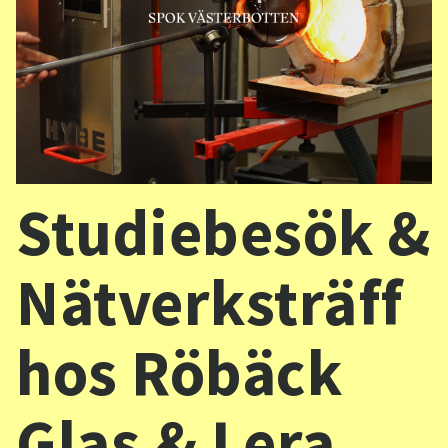
Sv
/
En
Studiebesök &
Nätverksträff
hos Röbäck
Glas & Lera