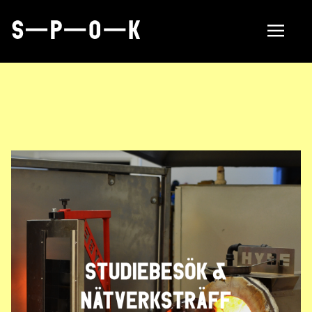
Find manufacturer
About
Om SPOK
Samarbeten
Aktuellt i SPOK-nätverket