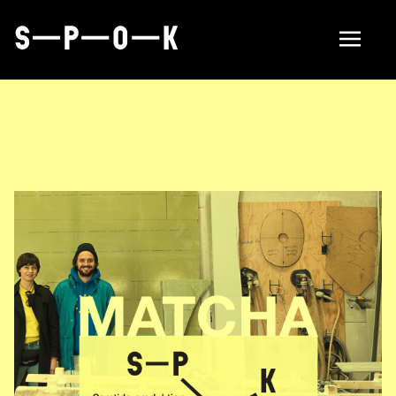
Find manufacturer
About
Om SPOK
Samarbeten
Aktuellt i SPOK-nätverket