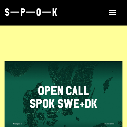
Sök tillverkare
Så fungerar SPOK
Hubbar
Om SPOK
Samarbeten