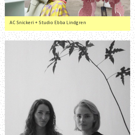
Aktuellt i SPOK-nätverket
AC Snickeri + Studio Ebba Lindgren
Sv
/
En