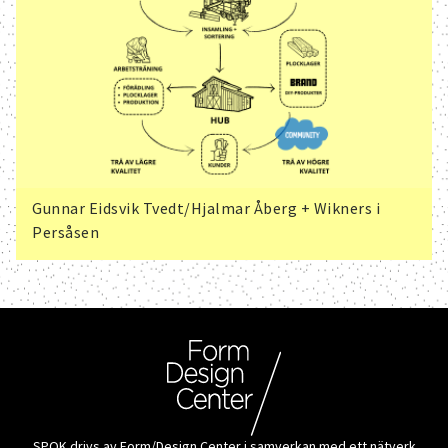
Gunnar Eidsvik Tvedt/Hjalmar Åberg + Wikners i
Persåsen
SPOK drivs av Form/Design Center i samverkan med ett nätverk