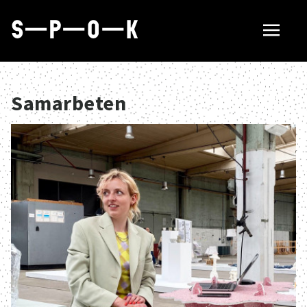
Sök tillverkare
Samarbeten
Så fungerar SPOK
Hubbar
Om SPOK
Samarbeten