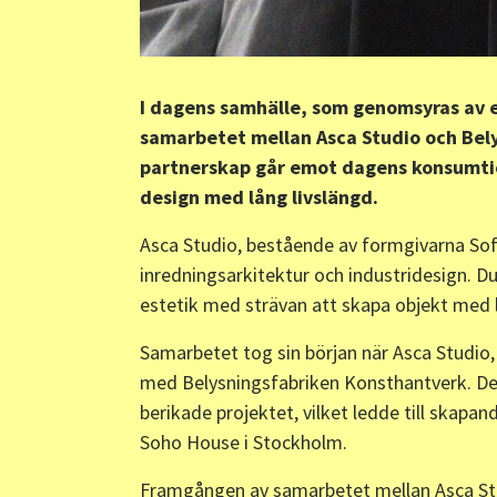
I dagens samhälle, som genomsyras av e
samarbetet mellan Asca Studio och Bely
partnerskap går emot dagens konsumt
design med lång livslängd.
Asca Studio, bestående av formgivarna Sof
inredningsarkitektur och industridesign. D
estetik med strävan att skapa objekt med lå
Samarbetet tog sin början när Asca Studio
med Belysningsfabriken Konsthantverk. Den
berikade projektet, vilket ledde till skapa
Soho House i Stockholm.
Framgången av samarbetet mellan Asca Stu