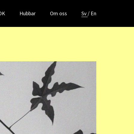
POK
Hubbar
Om oss
Sv
/
En