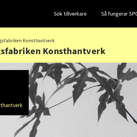
Sök tillverkare
Så fungerar S
ngsfabriken Konsthantverk
gsfabriken Konsthantverk
sthantverk