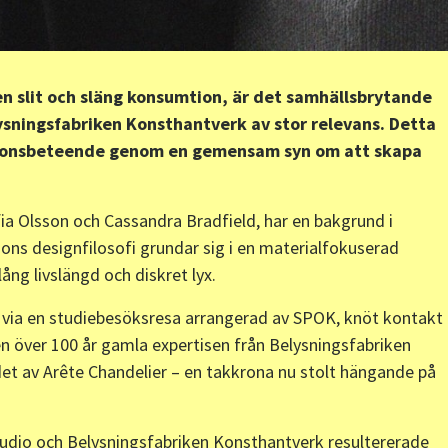
n slit och släng konsumtion, är det samhällsbrytande
sningsfabriken Konsthantverk av stor relevans. Detta
ionsbeteende genom en gemensam syn om att skapa
ia Olsson och Cassandra Bradfield, har en bakgrund i
uons designfilosofi grundar sig i en materialfokuserad
ng livslängd och diskret lyx.
, via en studiebesöksresa arrangerad av SPOK, knöt kontakt
 över 100 år gamla expertisen från Belysningsfabriken
ndet av Arête Chandelier – en takkrona nu stolt hängande på
dio och Belysningsfabriken Konsthantverk resultererade