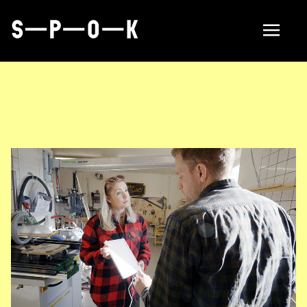
Sök tillverkare
Så fungerar SPOK
Hubbar
Om SPOK
Samarbeten