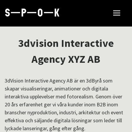
Sök tillverkare
3dvision Interactive
Så fungerar SPOK
Agency XYZ AB
Hubbar
3dVision Interactive Agency AB är en 3dByrå som
skapar visualiseringar, animationer och digitala
interaktiva upplevelser med fotorealism. Genom över
Om SPOK
20 års erfarenhet ger vi våra kunder inom B2B inom
branscher nyproduktion, industri, arkitektur och event
effektiva och säljande digitala lösningar som leder till
Samarbeten
lyckade lanseringar, gång efter gång.