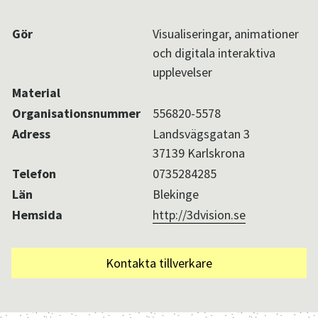
Aktuellt i SPOK-nätverket
Gör
Visualiseringar, animationer
och digitala interaktiva
upplevelser
Sv
/
En
Material
Organisationsnummer
556820-5578
Adress
Landsvägsgatan 3
37139 Karlskrona
Telefon
0735284285
Län
Blekinge
Hemsida
http://3dvision.se
Kontakta tillverkare