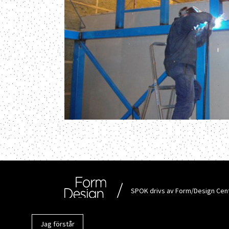
SPOK drivs av Form/Design Cent
över hela Sverige. Plattformen
Nordberg, som är dess kreativa
Jag förstår