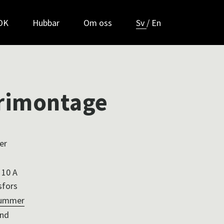
POK
Hubbar
Om oss
Sv
/
En
trimontage
er
 10 A
sfors
nummer
and