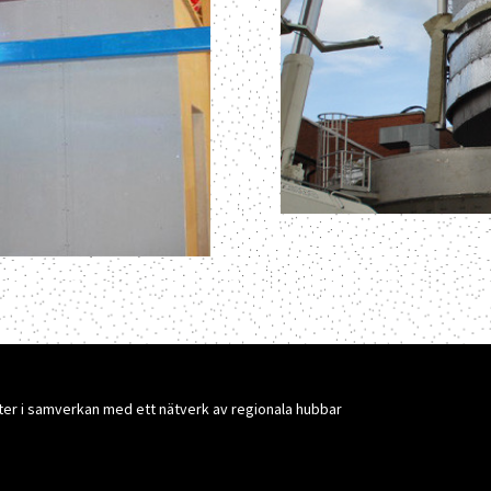
er i samverkan med ett nätverk av regionala hubbar
 grundades 2016 av industridesignern Jenny
 ledare.