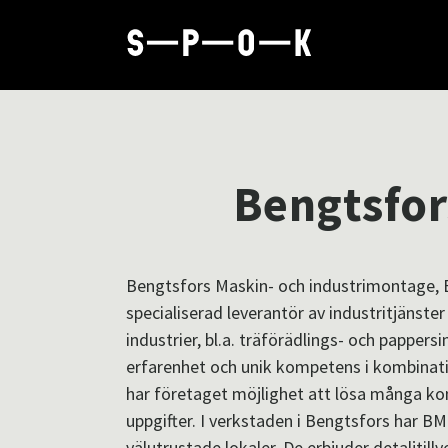
Bengtsfor
Bengtsfors Maskin- och industrimontage, B
specialiserad leverantör av industritjänster
industrier, bl.a. träförädlings- och pappers
erfarenhet och unik kompetens i kombinat
har företaget möjlighet att lösa många k
uppgifter. I verkstaden i Bengtsfors har BM
välutrustade lokaler. De erbjuder detaljtill