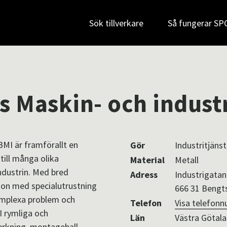
Sök tillverkare
Så fungerar S
s Maskin- och indus
MI är framförallt en
Gör
Industritjänst
 till många olika
Material
Metall
industrin. Med bred
Adress
Industrigatan
ion med specialutrustning
666 31 Bengt
omplexa problem och
Telefon
Visa telefon
I rymliga och
Län
Västra Götal
verkning, montagehall,