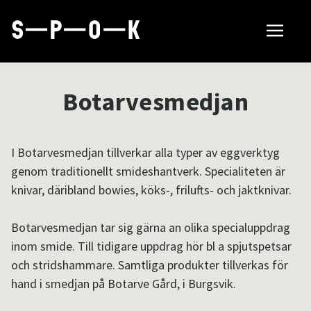
Sök tillverkare
Botarvesmedjan
Så fungerar SPOK
I Botarvesmedjan tillverkar alla typer av eggverktyg
genom traditionellt smideshantverk. Specialiteten är
Hubbar
knivar, däribland bowies, köks-, frilufts- och jaktknivar.
Botarvesmedjan tar sig gärna an olika specialuppdrag
Om SPOK
inom smide. Till tidigare uppdrag hör bl a spjutspetsar
och stridshammare. Samtliga produkter tillverkas för
hand i smedjan på Botarve Gård, i Burgsvik.
Samarbeten