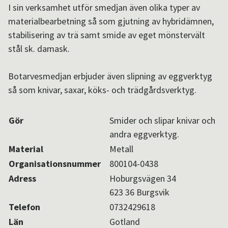
I sin verksamhet utför smedjan även olika typer av
Aktuellt i SPOK-nätverket
materialbearbetning så som gjutning av hybridämnen,
stabilisering av trä samt smide av eget mönstervält
stål sk. damask.
Sv
/
En
Botarvesmedjan erbjuder även slipning av eggverktyg
så som knivar, saxar, köks- och trädgårdsverktyg.
Gör
Smider och slipar knivar och
andra eggverktyg.
Material
Metall
Organisationsnummer
800104-0438
Adress
Hoburgsvägen 34
623 36 Burgsvik
Telefon
0732429618
Län
Gotland