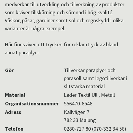
medverkar till utveckling och tillverkning av produkter
Aktuellt i SPOK-nätverket
som kräver tillskärning och sömnad i hög kvalité.
Väskor, påsar, gardiner samt sol och regnskydd i olika
varianter är några exempel.
Sv
/
En
Här finns även ett tryckeri för reklamtryck av bland
annat paraplyer.
Gör
Tillverkar paraplyer och
parasoll samt legotillverkar i
slitstarka material
Material
Läder Textil Ull , Metall
Organisationsnummer
556470-6546
Adress
Källvägen 7
782 33 Malung
Telefon
0280-717 80 (070-332 34 56)