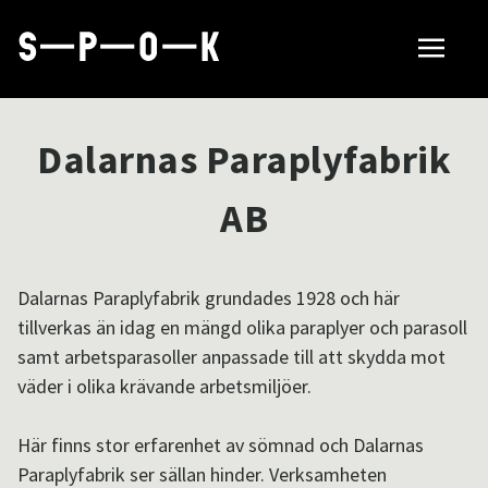
Sök tillverkare
Dalarnas Paraplyfabrik
Så fungerar SPOK
AB
Hubbar
Dalarnas Paraplyfabrik grundades 1928 och här
tillverkas än idag en mängd olika paraplyer och parasoll
samt arbetsparasoller anpassade till att skydda mot
Om SPOK
väder i olika krävande arbetsmiljöer.
Här finns stor erfarenhet av sömnad och Dalarnas
Samarbeten
Paraplyfabrik ser sällan hinder. Verksamheten