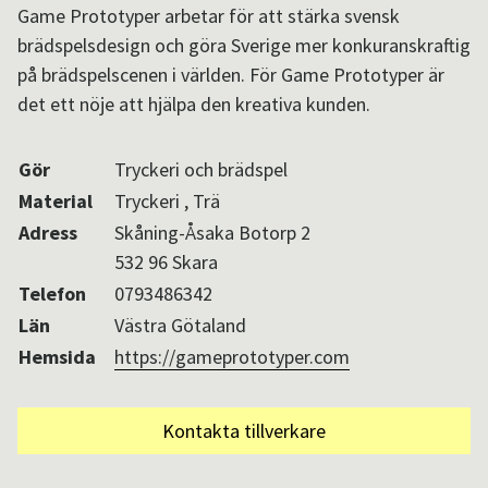
Game Prototyper arbetar för att stärka svensk
Aktuellt i SPOK-nätverket
brädspelsdesign och göra Sverige mer konkuranskraftig
på brädspelscenen i världen. För Game Prototyper är
det ett nöje att hjälpa den kreativa kunden.
Sv
/
En
Gör
Tryckeri och brädspel
Material
Tryckeri , Trä
Adress
Skåning-Åsaka Botorp 2
532 96 Skara
Telefon
0793486342
Län
Västra Götaland
Hemsida
https://gameprototyper.com
Kontakta tillverkare