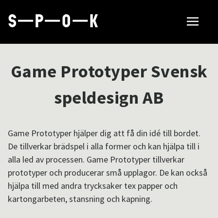
Sök tillverkare
Game Prototyper Svensk
Så fungerar SPOK
speldesign AB
Hubbar
Game Prototyper hjälper dig att få din idé till bordet.
De tillverkar brädspel i alla former och kan hjälpa till i
alla led av processen. Game Prototyper tillverkar
Om SPOK
prototyper och producerar små upplagor. De kan också
hjälpa till med andra trycksaker tex papper och
kartongarbeten, stansning och kapning.
Samarbeten