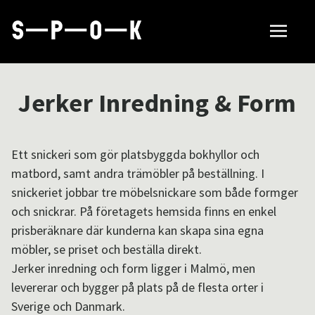
Sök tillverkare
Jerker Inredning & Form
Så fungerar SPOK
Ett snickeri som gör platsbyggda bokhyllor och
matbord, samt andra trämöbler på beställning. I
Hubbar
snickeriet jobbar tre möbelsnickare som både formger
och snickrar. På företagets hemsida finns en enkel
prisberäknare där kunderna kan skapa sina egna
Om SPOK
möbler, se priset och beställa direkt.
Jerker inredning och form ligger i Malmö, men
levererar och bygger på plats på de flesta orter i
Samarbeten
Sverige och Danmark.