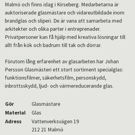
Malmö och finns idag i Kirseberg. Medarbetarna är
Aktuellt i SPOK-nätverket
auktoriserade glasmästare och vidareutbildade inom
brandglas och sliperi. De är vana att samarbeta med
arkitekter och olika parter i entreprenader.
Sv
/
En
Privatpersoner kan få hjälp med kreativa lösningar till
allt från kök och badrum till tak och dörrar.
Förutom lång erfarenhet av glasarbeten har Johan
Persson Glasmästeri ett stort sortiment specialglas:
funktionsfilmer, säkerhetsfilm, personskydd,
inbrottsskydd, ljud- och värmereducerande glas.
Gör
Glasmästare
Material
Glas
Adress
Vattenverksvägen 19
212 21 Malmö