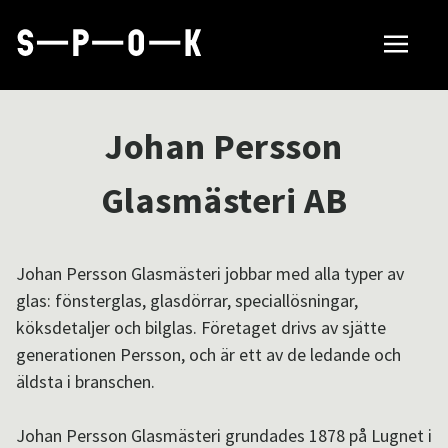
Sök tillverkare
Johan Persson
Så fungerar SPOK
Glasmästeri AB
Hubbar
Johan Persson Glasmästeri jobbar med alla typer av
glas: fönsterglas, glasdörrar, speciallösningar,
köksdetaljer och bilglas. Företaget drivs av sjätte
Om SPOK
generationen Persson, och är ett av de ledande och
äldsta i branschen.
Samarbeten
Johan Persson Glasmästeri grundades 1878 på Lugnet i