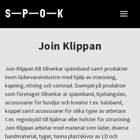
Sök tillverkare
Join Klippan
Så fungerar SPOK
Join Klippan AB tillverkar spännband samt produkter
inom lädervaruindustrin med hjälp av stansning,
Hubbar
kapning, nitning och sömnad. Exempel på produkter
som företaget tillverkar är spännband, byxhängslen,
accessoarer för husdjur och kreatur t.ex. halsband,
Om SPOK
koppel samt accessoarer för olika typer av arbetare
t.ex. regnskydd till hjälmar eller hölster för utrustning.
Join Klippan arbetar med material som läder, diverse
Samarbeten
bandmaterial, tyger, tunna plastskivor av LD och