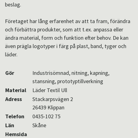
beslag.
Aktuellt i SPOK-nätverket
Företaget har lång erfarenhet av att ta fram, förändra
och förbättra produkter, som att t.ex. anpassa eller
Sv
/
En
ändra material, form och funktion efter behov. De kan
även prägla logotyper i färg på plast, band, tyger och
läder.
Gör
Industrisömnad, nitning, kapning,
stansning, prototyptillverkning
Material
Läder Textil Ull
Adress
Stackarpsvägen 2
26439 Klippan
Telefon
0435-102 75
Län
Skåne
Hemsida