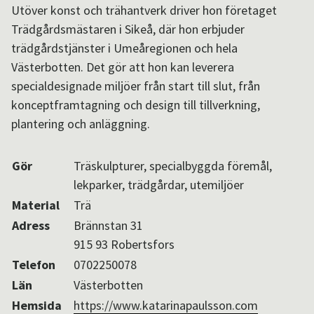
Utöver konst och trähantverk driver hon företaget
Aktuellt i SPOK-nätverket
Trädgårdsmästaren i Sikeå, där hon erbjuder
trädgårdstjänster i Umeåregionen och hela
Västerbotten. Det gör att hon kan leverera
Sv
/
En
specialdesignade miljöer från start till slut, från
konceptframtagning och design till tillverkning,
plantering och anläggning.
Gör
Träskulpturer, specialbyggda föremål,
lekparker, trädgårdar, utemiljöer
Material
Trä
Adress
Brännstan 31
915 93 Robertsfors
Telefon
0702250078
Län
Västerbotten
Hemsida
https://www.katarinapaulsson.com