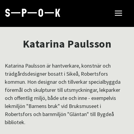
Sök tillverkare
Katarina Paulsson
Så fungerar SPOK
Katarina Paulsson är hantverkare, konstnär och
trädgårdsdesigner bosatt i Sikeå, Robertsfors
Hubbar
kommun. Hon designar och tillverkar specialbyggda
föremål och skulpturer till utsmyckningar, lekparker
och offentlig miljö, både ute och inne - exempelvis
Om SPOK
lekmiljön "Barnens bruk" vid Bruksmuseet i
Robertsfors och barnmiljön "Gläntan" till Bygdeå
bibliotek.
Samarbeten