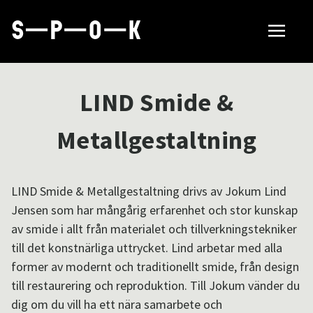
Sök tillverkare
LIND Smide &
Så fungerar SPOK
Metallgestaltning
Hubbar
LIND Smide & Metallgestaltning drivs av Jokum Lind
Jensen som har mångårig erfarenhet och stor kunskap
av smide i allt från materialet och tillverkningstekniker
Om SPOK
till det konstnärliga uttrycket. Lind arbetar med alla
former av modernt och traditionellt smide, från design
till restaurering och reproduktion. Till Jokum vänder du
Samarbeten
dig om du vill ha ett nära samarbete och