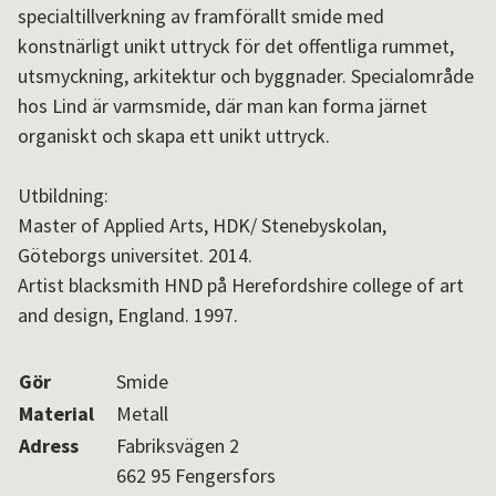
specialtillverkning av framförallt smide med
Aktuellt i SPOK-nätverket
konstnärligt unikt uttryck för det offentliga rummet,
utsmyckning, arkitektur och byggnader. Specialområde
hos Lind är varmsmide, där man kan forma järnet
Sv
/
En
organiskt och skapa ett unikt uttryck.
Utbildning:
Master of Applied Arts, HDK/ Stenebyskolan,
Göteborgs universitet. 2014.
Artist blacksmith HND på Herefordshire college of art
and design, England. 1997.
Gör
Smide
Material
Metall
Adress
Fabriksvägen 2
662 95 Fengersfors