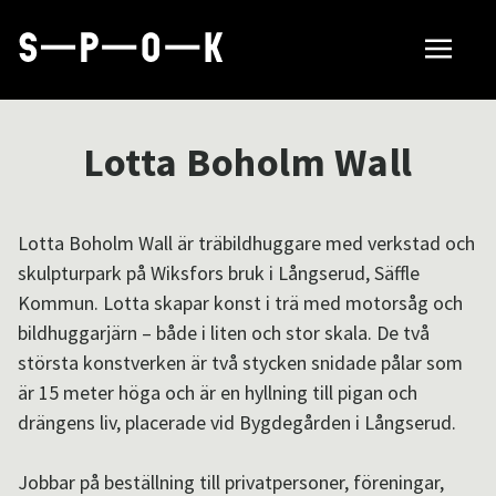
Sök tillverkare
Lotta Boholm Wall
Så fungerar SPOK
Lotta Boholm Wall är träbildhuggare med verkstad och
skulpturpark på Wiksfors bruk i Långserud, Säffle
Hubbar
Kommun. Lotta skapar konst i trä med motorsåg och
bildhuggarjärn – både i liten och stor skala. De två
största konstverken är två stycken snidade pålar som
Om SPOK
är 15 meter höga och är en hyllning till pigan och
drängens liv, placerade vid Bygdegården i Långserud.
Samarbeten
Jobbar på beställning till privatpersoner, föreningar,