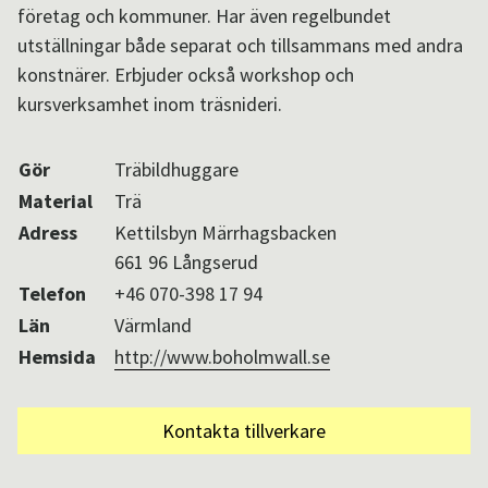
företag och kommuner. Har även regelbundet
Aktuellt i SPOK-nätverket
utställningar både separat och tillsammans med andra
konstnärer. Erbjuder också workshop och
kursverksamhet inom träsnideri.
Sv
/
En
Gör
Träbildhuggare
Material
Trä
Adress
Kettilsbyn Märrhagsbacken
661 96 Långserud
Telefon
+46 070-398 17 94
Län
Värmland
Hemsida
http://www.boholmwall.se
Kontakta tillverkare