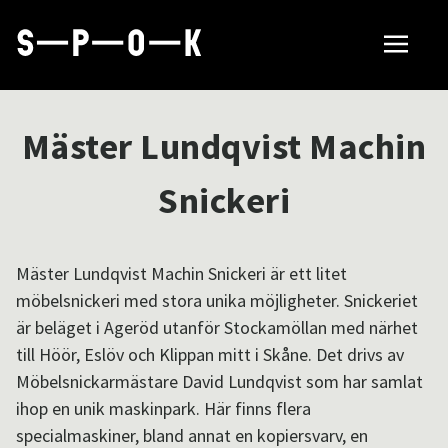
Sök tillverkare
Mäster Lundqvist Machin
Så fungerar SPOK
Snickeri
Hubbar
Mäster Lundqvist Machin Snickeri är ett litet
möbelsnickeri med stora unika möjligheter. Snickeriet
är beläget i Ageröd utanför Stockamöllan med närhet
Om SPOK
till Höör, Eslöv och Klippan mitt i Skåne. Det drivs av
Möbelsnickarmästare David Lundqvist som har samlat
ihop en unik maskinpark. Här finns flera
Samarbeten
specialmaskiner, bland annat en kopiersvarv, en