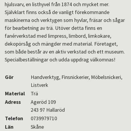
hjulsvarv, en listhyvel från 1874 och mycket mer.
Aktuellt i SPOK-nätverket
Självklart finns också de vanligt förekommande
maskinerna och verktygen som hyvlar, fräsar och sågar
för bearbetning av trä. Utöver detta finns en
Sv
/
En
fanérverkstad med limpress, limbord, limkokare,
dekopörsåg och mängder med material. Företaget,
som både består av en aktiv verkstad och ett museum.
Specialbeställningar och udda uppdrag välkomnas!
Gör
Handverktyg, Finsnickerier, Möbelsnickeri,
Listverk
Material
Trä
Adress
Ageröd 109
243 97 Hallaröd
Telefon
0739979710
Län
Skåne