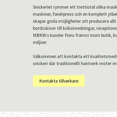
Snickeriet rymmer ett trettiotal olika maski
maskiner, fanérpress och en komplett ytbe
skapar goda möjligheter att producera allt
bordsskivor till köksinredningar, reception
MBKW:s kunder finns främst inom butik, kon
miljöer.
Välkommen att kontakta ett kvalitetsmedv
snickeri där traditionellt hantverk möter m
Kontakta tillverkare