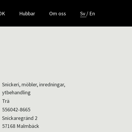
POK
Hubbar
Om oss
Sv
/
En
Snickeri, möbler, inredningar,
ytbehandling
Trä
556042-8665
Snickaregränd 2
57168 Malmbäck