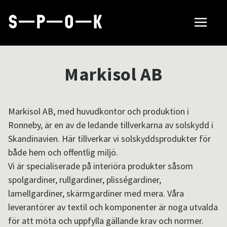
Sök tillverkare
Markisol AB
Så fungerar SPOK
Markisol AB, med huvudkontor och produktion i
Ronneby, är en av de ledande tillverkarna av solskydd i
Hubbar
Skandinavien. Här tillverkar vi solskyddsprodukter för
både hem och offentlig miljö.
Vi är specialiserade på interiöra produkter såsom
Om SPOK
spolgardiner, rullgardiner, plisségardiner,
lamellgardiner, skärmgardiner med mera. Våra
leverantörer av textil och komponenter är noga utvalda
Samarbeten
för att möta och uppfylla gällande krav och normer.