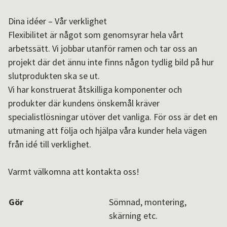
Aktuellt i SPOK-nätverket
Dina idéer – Vår verklighet
Flexibilitet är något som genomsyrar hela vårt
arbetssätt. Vi jobbar utanför ramen och tar oss an
Sv
/
En
projekt där det ännu inte finns någon tydlig bild på hur
slutprodukten ska se ut.
Vi har konstruerat åtskilliga komponenter och
produkter där kundens önskemål kräver
specialistlösningar utöver det vanliga. För oss är det en
utmaning att följa och hjälpa våra kunder hela vägen
från idé till verklighet.
Varmt välkomna att kontakta oss!
Gör
Sömnad, montering,
skärning etc.