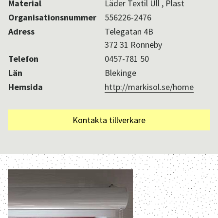
Material
Läder Textil Ull , Plast
Organisationsnummer
556226-2476
Adress
Telegatan 4B
372 31 Ronneby
Telefon
0457-781 50
Län
Blekinge
Hemsida
http://markisol.se/home
Kontakta tillverkare