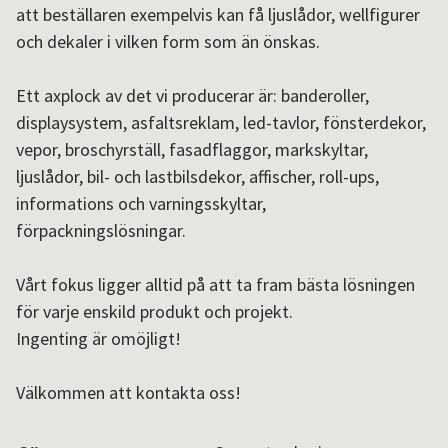
att beställaren exempelvis kan få ljuslådor, wellfigurer
Aktuellt i SPOK-nätverket
och dekaler i vilken form som än önskas.
Ett axplock av det vi producerar är: banderoller,
Sv
/
En
displaysystem, asfaltsreklam, led-tavlor, fönsterdekor,
vepor, broschyrställ, fasadflaggor, markskyltar,
ljuslådor, bil- och lastbilsdekor, affischer, roll-ups,
informations och varningsskyltar,
förpackningslösningar.
Vårt fokus ligger alltid på att ta fram bästa lösningen
för varje enskild produkt och projekt.
Ingenting är omöjligt!
Välkommen att kontakta oss!