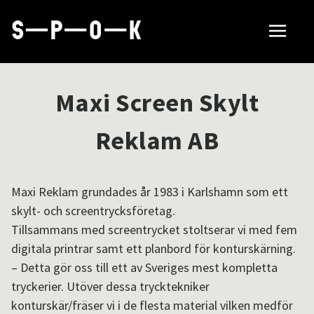
Sök tillverkare
Maxi Screen Skylt
Så fungerar SPOK
Reklam AB
Hubbar
Maxi Reklam grundades år 1983 i Karlshamn som ett
skylt- och screentrycksföretag.
Tillsammans med screentrycket stoltserar vi med fem
Om SPOK
digitala printrar samt ett planbord för konturskärning.
– Detta gör oss till ett av Sveriges mest kompletta
tryckerier. Utöver dessa trycktekniker
Samarbeten
konturskär/fräser vi i de flesta material vilken medför