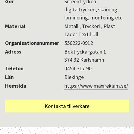
Gör
Screentryckeri,
digitaltryckeri, skärning,
laminering, montering etc.
Material
Metall , Tryckeri , Plast ,
Läder Textil Ull
Organisationsnummer
556222-0912
Adress
Boktryckargatan 1
374 32 Karlshamn
Telefon
0454-317 90
Län
Blekinge
Hemsida
https://www.maxireklam.se/
Kontakta tillverkare