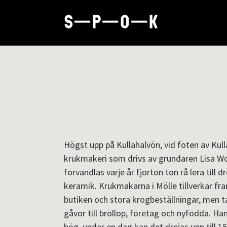
Högst upp på Kullahalvön, vid foten av Kull
krukmakeri som drivs av grundaren Lisa Wo
förvandlas varje år fjorton ton rå lera till 
keramik. Krukmakarna i Mölle tillverkar fra
butiken och stora krogbeställningar, men t
gåvor till bröllop, företag och nyfödda. Ha
hög, under en dag kan det drejas upp till 1