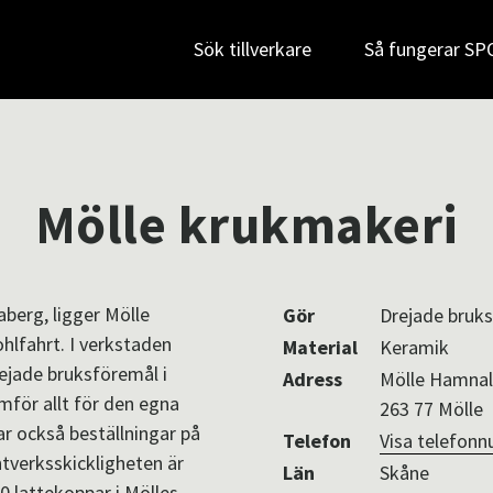
Sök tillverkare
Så fungerar S
Mölle krukmakeri
aberg, ligger Mölle
Gör
Drejade bruks
hlfahrt. I verkstaden
Material
Keramik
drejade bruksföremål i
Adress
Mölle Hamnal
mför allt för den egna
263 77 Mölle
ar också beställningar på
Telefon
Visa telefon
ntverksskickligheten är
Län
Skåne
50 lattekoppar i Mölles