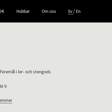
POK
Hubbar
Om oss
Sv
/
En
föremål i ler- och stengods
lé 9
nummer