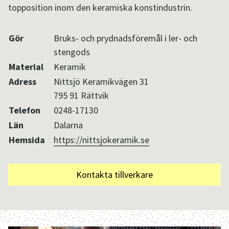
topposition inom den keramiska konstindustrin.
Aktuellt i SPOK-nätverket
Gör
Bruks- och prydnadsföremål i ler- och
stengods
Sv
/
En
Material
Keramik
Adress
Nittsjö Keramikvägen 31
795 91 Rättvik
Telefon
0248-17130
Län
Dalarna
Hemsida
https://nittsjokeramik.se
Kontakta tillverkare