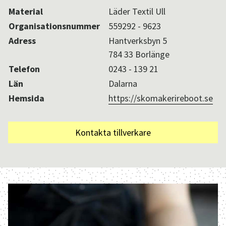
Material
Läder Textil Ull
Aktuellt i SPOK-nätverket
Organisationsnummer
559292 - 9623
Adress
Hantverksbyn 5
784 33 Borlänge
Sv
/
En
Telefon
0243 - 139 21
Län
Dalarna
Hemsida
https://skomakerireboot.se
Kontakta tillverkare