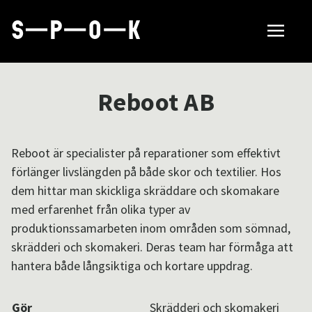
Sök tillverkare
Reboot AB
Så fungerar SPOK
Reboot är specialister på reparationer som effektivt
förlänger livslängden på både skor och textilier. Hos
Hubbar
dem hittar man skickliga skräddare och skomakare
med erfarenhet från olika typer av
produktionssamarbeten inom områden som sömnad,
Om SPOK
skrädderi och skomakeri. Deras team har förmåga att
hantera både långsiktiga och kortare uppdrag.
Samarbeten
Gör
Skrädderi och skomakeri