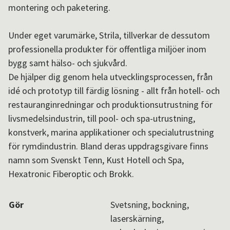
montering och paketering.
Aktuellt i SPOK-nätverket
Under eget varumärke, Strila, tillverkar de dessutom
professionella produkter för offentliga miljöer inom
Sv
/
En
bygg samt hälso- och sjukvård.
De hjälper dig genom hela utvecklingsprocessen, från
idé och prototyp till färdig lösning - allt från hotell- och
restauranginredningar och produktionsutrustning för
livsmedelsindustrin, till pool- och spa-utrustning,
konstverk, marina applikationer och specialutrustning
för rymdindustrin. Bland deras uppdragsgivare finns
namn som Svenskt Tenn, Kust Hotell och Spa,
Hexatronic Fiberoptic och Brokk.
Gör
Svetsning, bockning,
laserskärning,