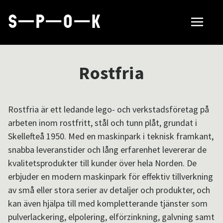
Sök tillverkare
Rostfria
Så fungerar SPOK
Rostfria är ett ledande lego- och verkstadsföretag på
arbeten inom rostfritt, stål och tunn plåt, grundat i
Hubbar
Skellefteå 1950. Med en maskinpark i teknisk framkant,
snabba leveranstider och lång erfarenhet levererar de
kvalitetsprodukter till kunder över hela Norden. De
Om SPOK
erbjuder en modern maskinpark för effektiv tillverkning
av små eller stora serier av detaljer och produkter, och
kan även hjälpa till med kompletterande tjänster som
Samarbeten
pulverlackering, elpolering, elförzinkning, galvning samt