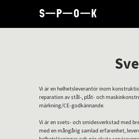
Sve
Vi är en helhetsleverantör inom konstruktio
reparation av stål-, plåt- och maskinkonstr
märkning/CE-godkännande.
Vi är en svets- och smidesverkstad med b
med en mångårig samlad erfarenhet, levere
helhetslösningar och gör akuta serviceupp