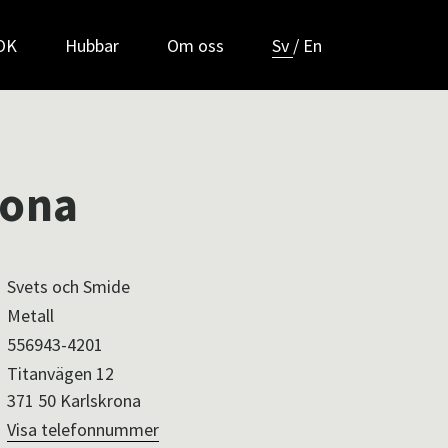
POK
Hubbar
Om oss
Sv
/
En
rona
Svets och Smide
Metall
556943-4201
Titanvägen 12
371 50 Karlskrona
Visa telefonnummer