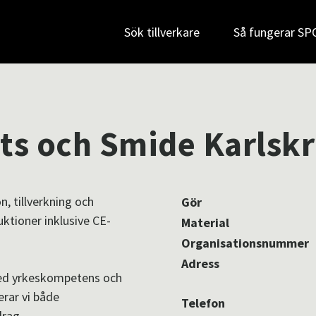
Sök tillverkare
Så fungerar S
ts och Smide Karlsk
n, tillverkning och
Gör
uktioner inklusive CE-
Material
Organisationsnummer
Adress
red yrkeskompetens och
rar vi både
Telefon
drag