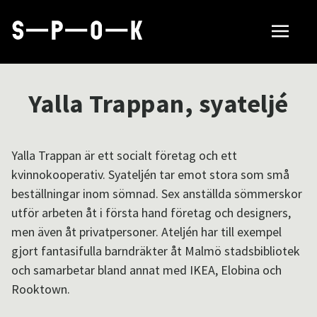
Sök tillverkare
Yalla Trappan, syateljé
Så fungerar SPOK
Yalla Trappan är ett socialt företag och ett
kvinnokooperativ. Syateljén tar emot stora som små
Hubbar
beställningar inom sömnad. Sex anställda sömmerskor
utför arbeten åt i första hand företag och designers,
men även åt privatpersoner. Ateljén har till exempel
Om SPOK
gjort fantasifulla barndräkter åt Malmö stadsbibliotek
och samarbetar bland annat med IKEA, Elobina och
Rooktown.
Samarbeten