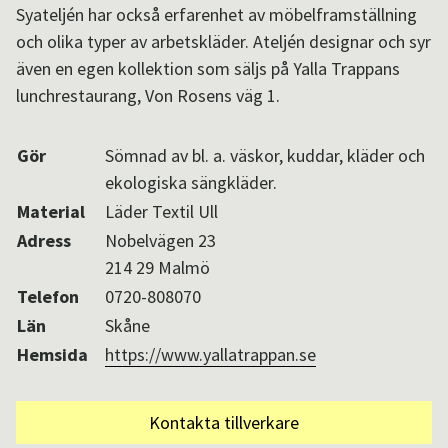
Syateljén har också erfarenhet av möbelframställning
Aktuellt i SPOK-nätverket
och olika typer av arbetskläder. Ateljén designar och syr
även en egen kollektion som säljs på Yalla Trappans
lunchrestaurang, Von Rosens väg 1.
Sv
/
En
Gör
Sömnad av bl. a. väskor, kuddar, kläder och
ekologiska sängkläder.
Material
Läder Textil Ull
Adress
Nobelvägen 23
214 29 Malmö
Telefon
0720-808070
Län
Skåne
Hemsida
https://www.yallatrappan.se
Kontakta tillverkare